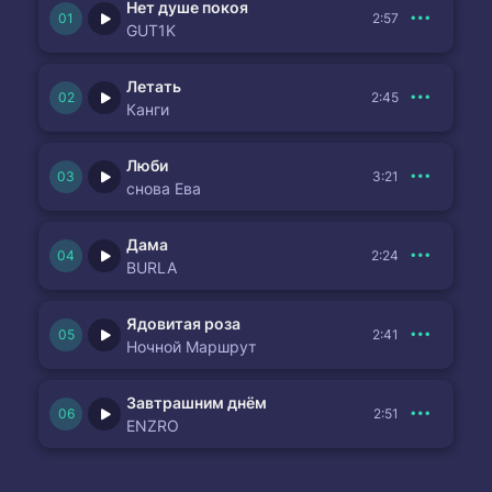
Нет душе покоя
2:57
GUT1K
Летать
2:45
Канги
Люби
3:21
снова Ева
Дама
2:24
BURLA
Ядовитая роза
2:41
Ночной Маршрут
Завтрашним днём
2:51
ENZRO