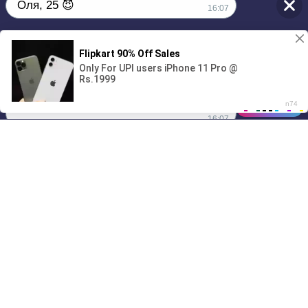
Оля, 25 😈
16:07
Без обязательств и лишних слов,
1
только сегодня 💦
00:00
01/07
16:07
Drive
Music
Материалы предоставлены
только для ознакомления! (16+)
Написать нам