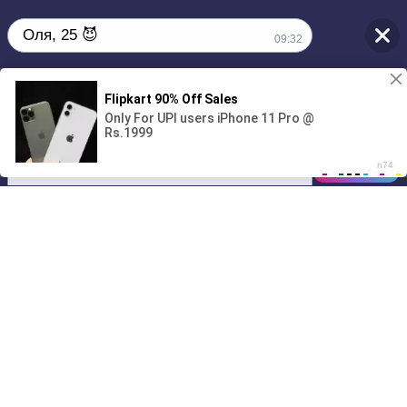
Оля, 25 😈
09:32
Без обязательств и лишних слов,
1
только сегодня 💦
00:00
01/07
09:32
Drive
Music
Материалы предоставлены
только для ознакомления! (16+)