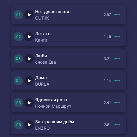
Нет душе покоя
2:57
GUT1K
Летать
2:45
Канги
Люби
3:21
снова Ева
Дама
2:24
BURLA
Ядовитая роза
2:41
Ночной Маршрут
Завтрашним днём
2:51
ENZRO