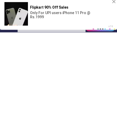
Поиграешь со мной? 💖🐾
00:00
01/07
04:02
Drive
Music
Материалы предоставлены
только для ознакомления! (16+)
Написать нам
© 2024-2026 DRIVEMUSIC.ORG