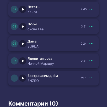
Летать
2:45
Канги
Люби
3:21
снова Ева
Дама
2:24
BURLA
Ядовитая роза
2:41
Ночной Маршрут
Завтрашним днём
2:51
ENZRO
Комментарии (0)