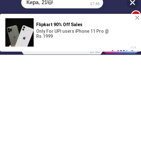
Кира, 21🐱
17:46
1
Поиграешь со мной? 💖🐾
00:00
01/07
17:46
Drive
Music
Материалы предоставлены
только для ознакомления! (16+)
Написать нам