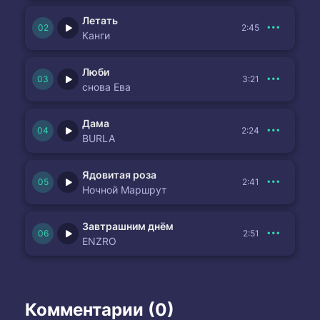
Летать
2:45
Канги
Люби
3:21
снова Ева
Дама
2:24
BURLA
Ядовитая роза
2:41
Ночной Маршрут
Завтрашним днём
2:51
ENZRO
Комментарии (0)