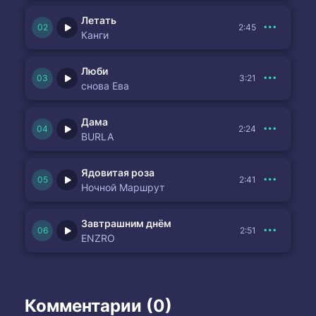
Летать
2:45
Канги
Люби
3:21
снова Ева
Дама
2:24
BURLA
Ядовитая роза
2:41
Ночной Маршрут
Завтрашним днём
2:51
ENZRO
Комментарии (0)