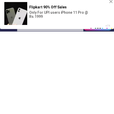
Поиграешь со мной? 💖🐾
00:00
01/07
07:14
Drive
Music
Материалы предоставлены
только для ознакомления! (16+)
Написать нам
© 2024-2026 DRIVEMUSIC.ORG