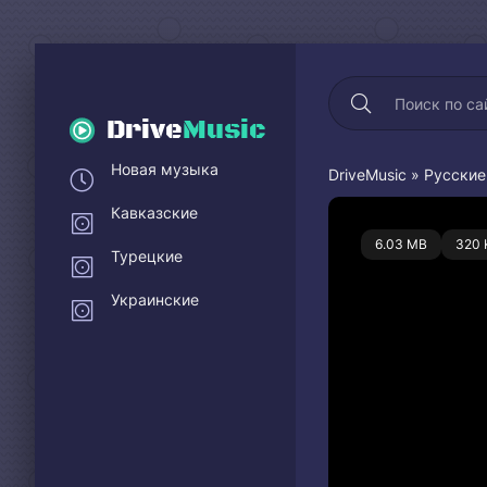
Drive
Music
Новая музыка
DriveMusic
»
Русские
Кавказские
0
6.03 MB
320 
Турецкие
Украинские