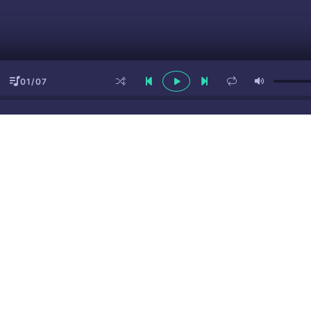
01/07
ы
(16+)