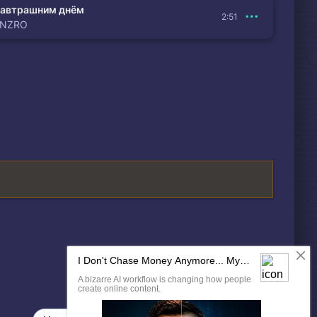
автрашним днём
2:51
ENZRO