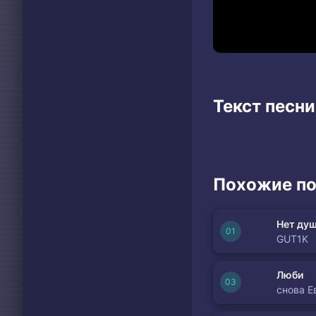
Текст песн
Похожие по
Нет душ
GUT1K
Люби
снова Е