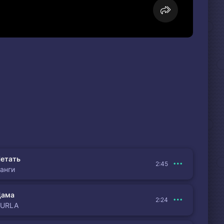
етать
2:45
анги
Дама
2:24
BURLA