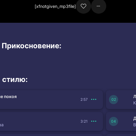
[xfnotgiven_mp3file]
и Прикосновение:
 стилю:
е покоя
Л
2:57
К
3:21
ва