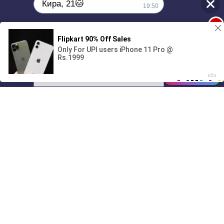
Кира, 21🐱
19:50
1
Поиграешь со мной? 💖🐾
00:00
01/07
19:50
Drive
Music
Материалы предоставлены
только для ознакомления! (16+)
Написать нам