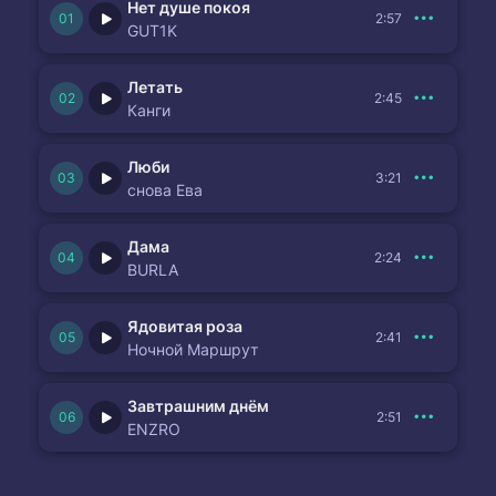
Нет душе покоя
2:57
GUT1K
Летать
2:45
Канги
Люби
3:21
снова Ева
Дама
2:24
BURLA
Ядовитая роза
2:41
Ночной Маршрут
Завтрашним днём
2:51
ENZRO