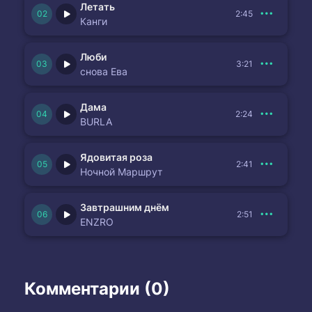
Летать
2:45
Канги
Люби
3:21
снова Ева
Дама
2:24
BURLA
Ядовитая роза
2:41
Ночной Маршрут
Завтрашним днём
2:51
ENZRO
Комментарии (0)