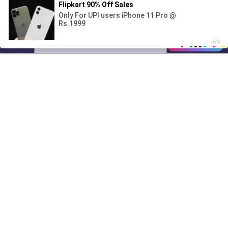
Поиграешь со мной? 💖🐾
00:00
01/07
04:13
Drive
Music
Материалы предоставлены
только для ознакомления! (16+)
Написать нам
© 2024-2026 DRIVEMUSIC.ORG