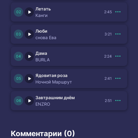
Летать
2:45
Канги
Люби
3:21
снова Ева
Дама
2:24
BURLA
Ядовитая роза
2:41
Ночной Маршрут
Завтрашним днём
2:51
ENZRO
Комментарии (0)