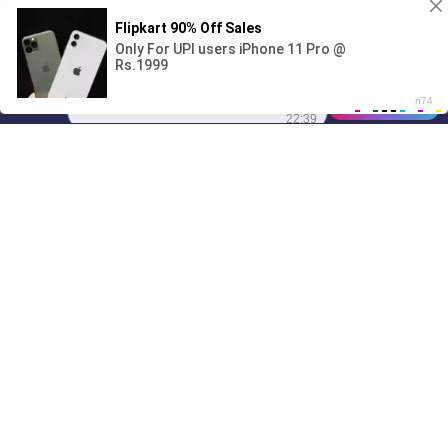
Поиграешь со мной? 💖🐾
00:00
01/07
22:39
Drive
Music
Материалы предоставлены
только для ознакомления! (16+)
Написать нам
© 2024-2026 DRIVEMUSIC.ORG