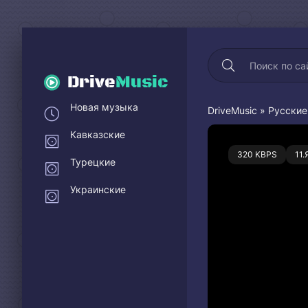
Drive
Music
Новая музыка
DriveMusic
»
Русские
Кавказские
0
320 KBPS
11
Турецкие
Украинские