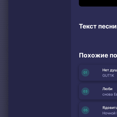
Текст песн
Похожие по
Нет душ
GUT1K
Люби
снова Е
Ядовита
Ночной