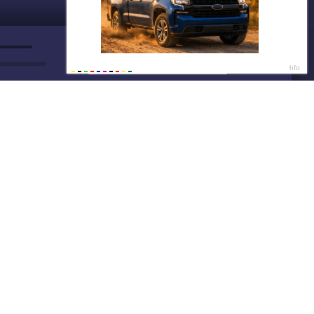
ДАЛЕЕ
Нет душе покоя - GUT1K
Тоня, 24🍑
12:4
Ищу парня на ночь💦
12:4
Написать нам