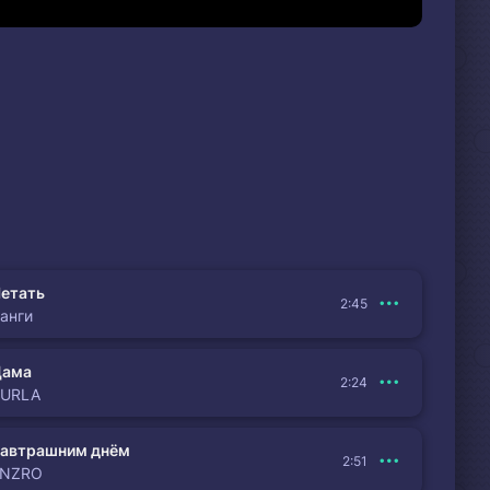
етать
2:45
анги
Дама
2:24
BURLA
автрашним днём
2:51
ENZRO