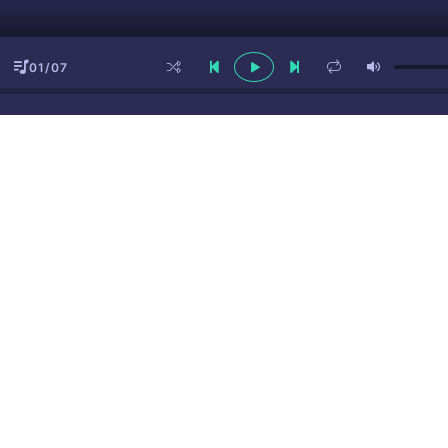
01/07
ы
(16+)