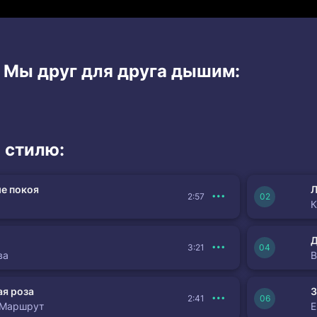
и Мы друг для друга дышим:
 стилю:
е покоя
Л
2:57
К
3:21
ва
я роза
З
2:41
 Маршрут