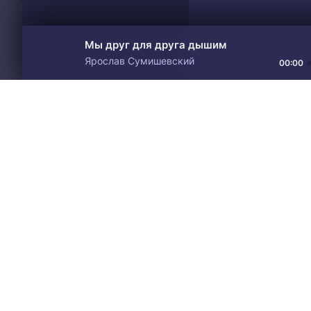
Мы друг для друга дышим
Ярослав Сумишевский
00:00
Материалы предоставлен
Drive
Music
только для ознакомления! 
© 2024-2026 DRIVEMUSIC.ORG
СВЯЗЬ С АДМИНИСТРАЦИЕЙ:
ADM.DMCA@GMAIL.COM