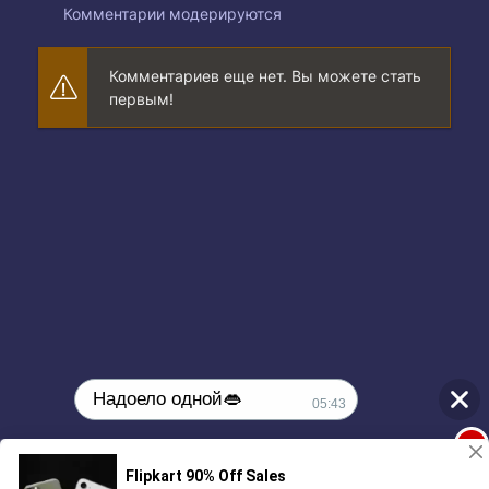
Комментарии модерируются
Комментариев еще нет. Вы можете стать
первым!
Надоело одной👄
05:43
1
🔞Может, изменим это?💦