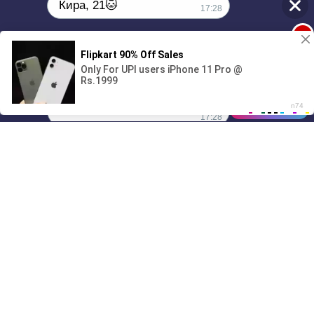
Кира, 21🐱
17:28
1
Поиграешь со мной? 💖🐾
00:00
01/07
17:28
Drive
Music
Материалы предоставлены
только для ознакомления! (16+)
Написать нам