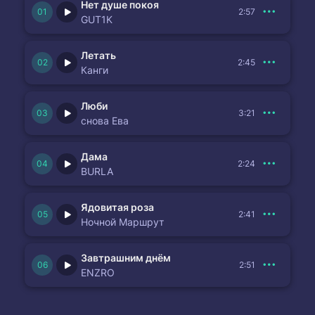
Нет душе покоя
2:57
GUT1K
Летать
2:45
Канги
Люби
3:21
снова Ева
Дама
2:24
BURLA
Ядовитая роза
2:41
Ночной Маршрут
Завтрашним днём
2:51
ENZRO