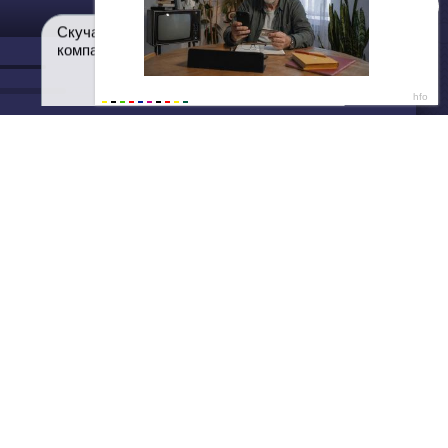
ДАЛЕЕ
Нет душе покоя - GUT1K
Лена, 23 🍓
Скучаю дома одна… составишь
компанию сегодня? 🔥
Написать нам