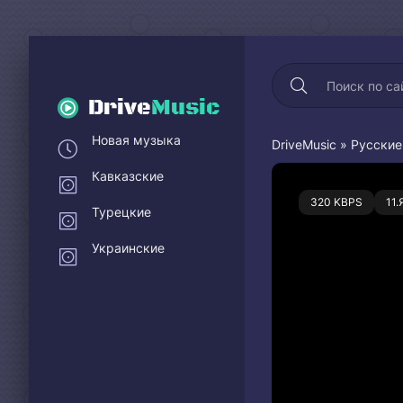
Drive
Music
Новая музыка
DriveMusic
»
Русские
Кавказские
0
320 KBPS
11
Турецкие
Украинские