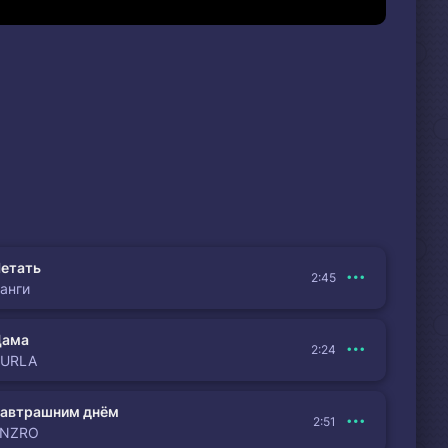
етать
2:45
анги
Дама
2:24
BURLA
автрашним днём
2:51
ENZRO