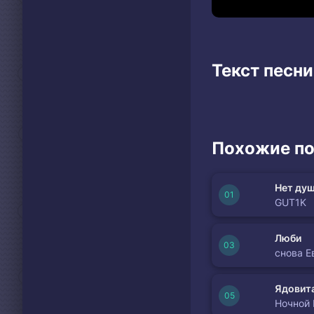
Текст песни
Похожие по
Нет душ
GUT1K
Люби
снова Е
Ядовита
Ночной