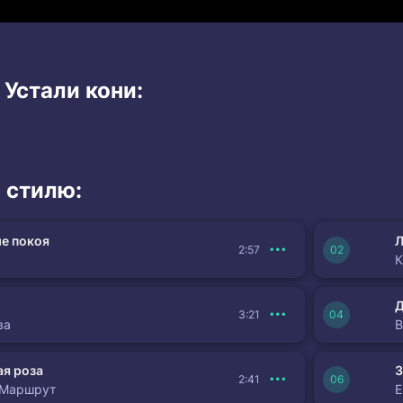
 Устали кони:
 стилю:
е покоя
Л
2:57
К
3:21
ва
я роза
З
2:41
 Маршрут