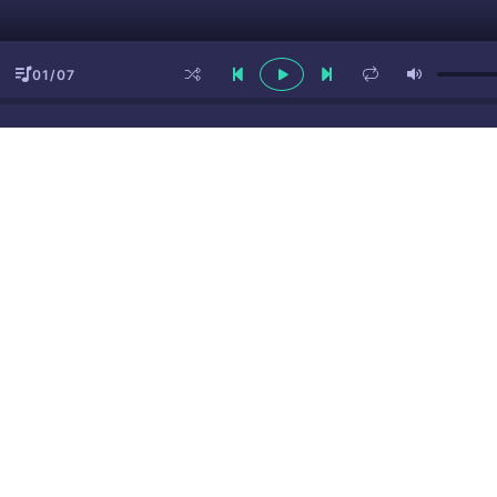
01/07
ы
(16+)