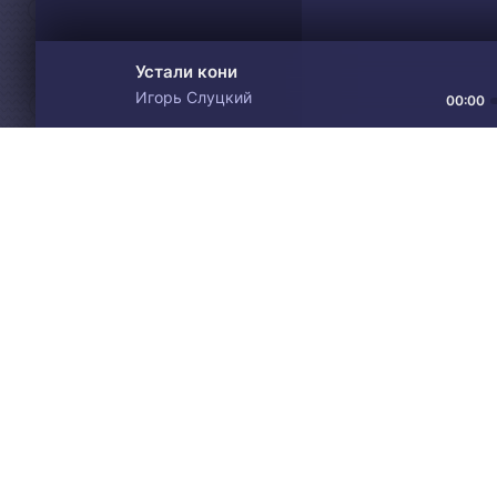
Устали кони
Игорь Слуцкий
00:00
Материалы предоставлен
Drive
Music
только для ознакомления! 
© 2024-2026 DRIVEMUSIC.ORG
СВЯЗЬ С АДМИНИСТРАЦИЕЙ:
ADM.DMCA@GMAIL.COM