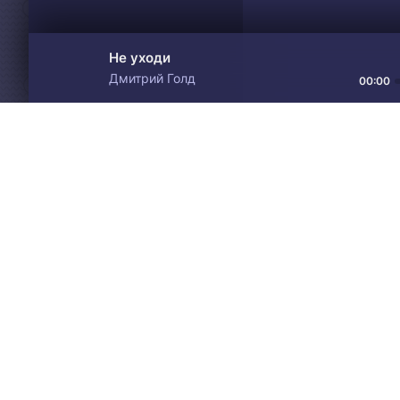
Не уходи
Дмитрий Голд
00:00
Материалы предоставлен
Drive
Music
только для ознакомления! 
© 2024-2026 DRIVEMUSIC.ORG
СВЯЗЬ С АДМИНИСТРАЦИЕЙ:
ADM.DMCA@GMAIL.COM