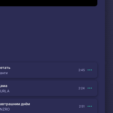
етать
2:45
анги
Дама
2:24
BURLA
автрашним днём
2:51
ENZRO