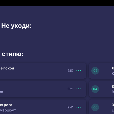
 Не уходи:
 стилю:
е покоя
Л
2:57
К
3:21
ва
я роза
З
2:41
 Маршрут