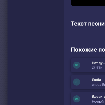
Текст песни
Похожие по
Нет душ
GUT1K
Люби
снова Е
Ядовита
Ночной