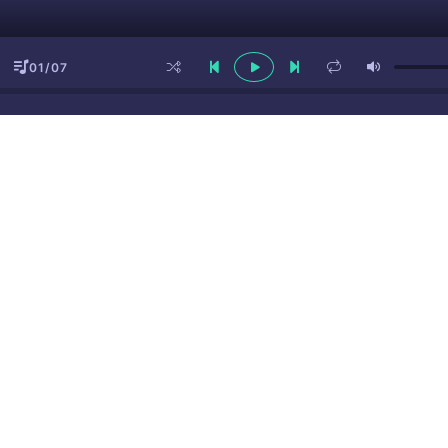
01/07
ы
(16+)