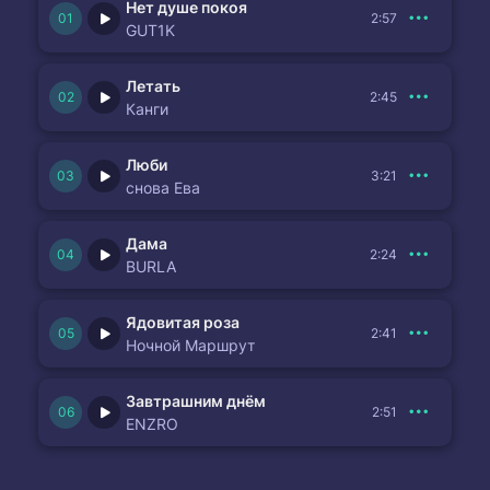
Нет душе покоя
2:57
GUT1K
Летать
2:45
Канги
Люби
3:21
снова Ева
Дама
2:24
BURLA
Ядовитая роза
2:41
Ночной Маршрут
Завтрашним днём
2:51
ENZRO