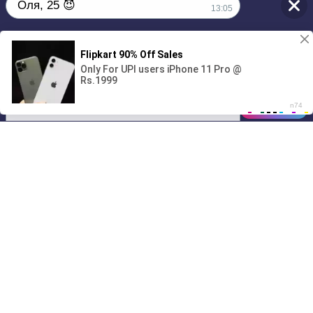
Оля, 25 😈
13:05
1
Без обязательств и лишних слов,
только сегодня 💦
00:00
01/07
13:05
Drive
Music
Материалы предоставлены
только для ознакомления! (16+)
Написать нам