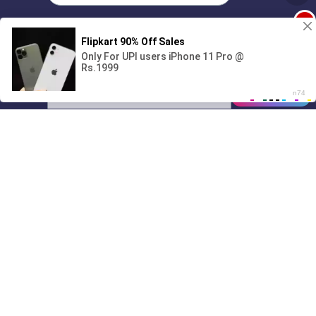
1
Поиграешь со мной? 💖🐾
00:00
01/07
11:48
Drive
Music
Материалы предоставлены
только для ознакомления! (16+)
Написать нам