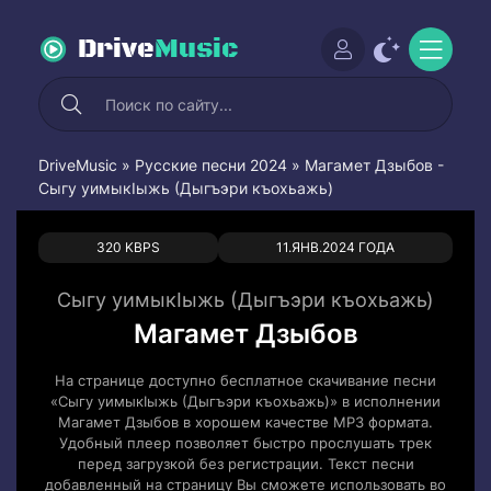
Drive
Music
DriveMusic
»
Русские песни 2024
» Магамет Дзыбов -
Сыгу уимыкIыжь (Дыгъэри къохьажь)
0
0
320 KBPS
11.ЯНВ.2024 ГОДА
Сыгу уимыкIыжь (Дыгъэри къохьажь)
Магамет Дзыбов
На странице доступно бесплатное скачивание песни
«Сыгу уимыкIыжь (Дыгъэри къохьажь)» в исполнении
Магамет Дзыбов в хорошем качестве MP3 формата.
Удобный плеер позволяет быстро прослушать трек
перед загрузкой без регистрации. Текст песни
добавленный на страницу Вы сможете использовать во