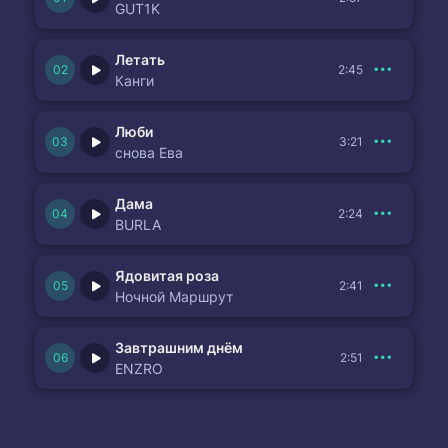
GUT1K
Летать
2:45
Канги
Люби
3:21
снова Ева
Дама
2:24
BURLA
Ядовитая роза
2:41
Ночной Маршрут
Завтрашним днём
2:51
ENZRO