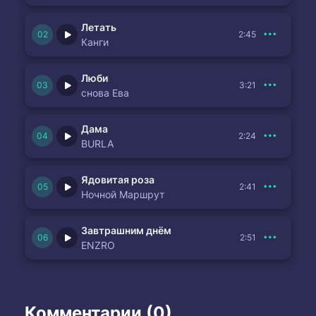
Летать
2:45
Канги
Люби
3:21
снова Ева
Дама
2:24
BURLA
Ядовитая роза
2:41
Ночной Маршрут
Завтрашним днём
2:51
ENZRO
Комментарии (0)