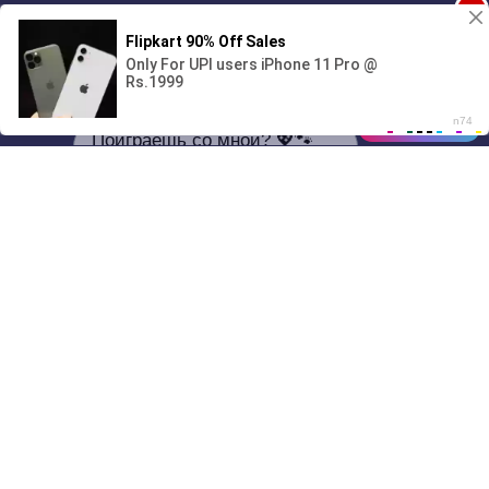
1
Поиграешь со мной? 💖🐾
00:00
01/07
22:38
Drive
Music
Материалы предоставлены
только для ознакомления! (16+)
Написать нам