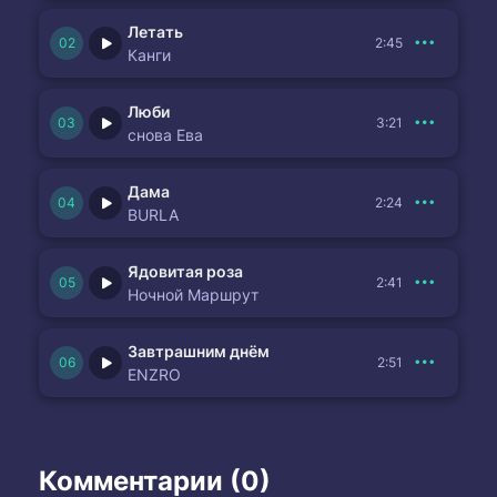
Летать
2:45
Канги
Люби
3:21
снова Ева
Дама
2:24
BURLA
Ядовитая роза
2:41
Ночной Маршрут
Завтрашним днём
2:51
ENZRO
Комментарии (0)