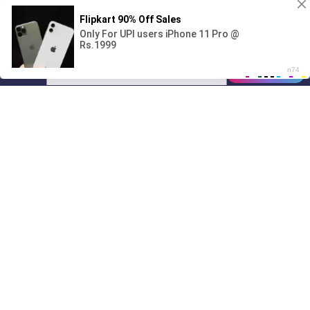
Поиграешь со мной? 💖🐾
00:00
01/07
07:54
Drive
Music
Материалы предоставлены
только для ознакомления! (16+)
Написать нам
© 2024-2026 DRIVEMUSIC.ORG