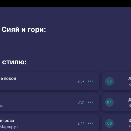
 Сияй и гори:
 стилю:
е покоя
Л
2:57
К
3:21
ва
я роза
З
2:41
 Маршрут