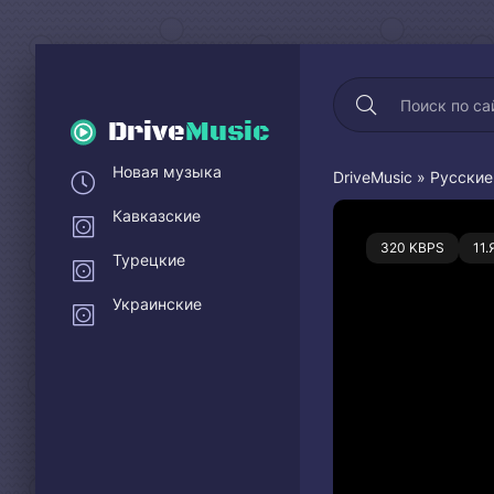
Drive
Music
Новая музыка
DriveMusic
»
Русские
Кавказские
0
320 KBPS
11
Турецкие
Украинские