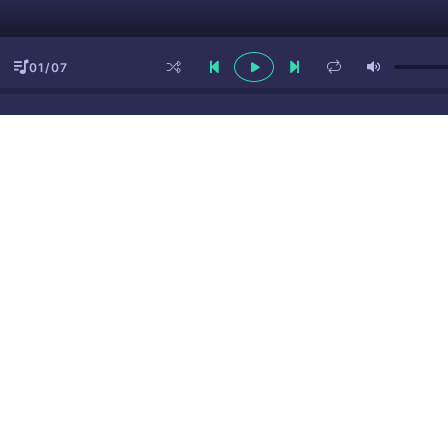
01/07
ы
(16+)