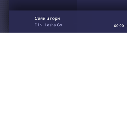
Сияй и гори
D1N, Lesha Gs
00:00
Материалы предоставлен
Drive
Music
только для ознакомления! 
© 2024-2026 DRIVEMUSIC.ORG
СВЯЗЬ С АДМИНИСТРАЦИЕЙ:
ADM.DMCA@GMAIL.COM