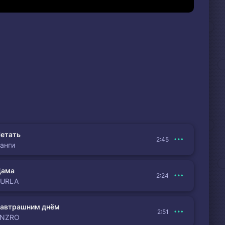
етать
2:45
анги
Дама
2:24
BURLA
автрашним днём
2:51
ENZRO