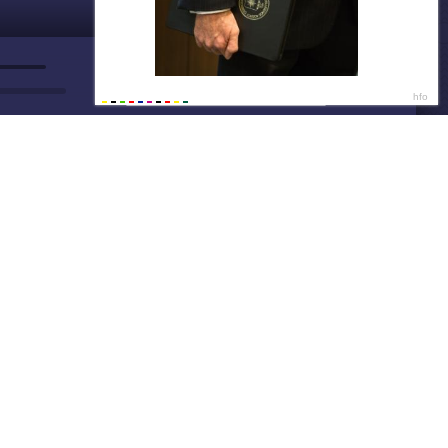
ДАЛЕЕ
Нет душе покоя - GUT1K
Скидки не ждут
15:0
Покупай тут и сейчас
15:0
Написать нам