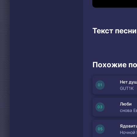
Текст песни
Похожие по
Нет душ
GUT1K
Люби
снова Е
Ядовита
Ночной