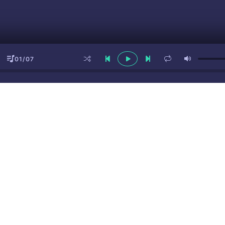
01/07
ы
(16+)