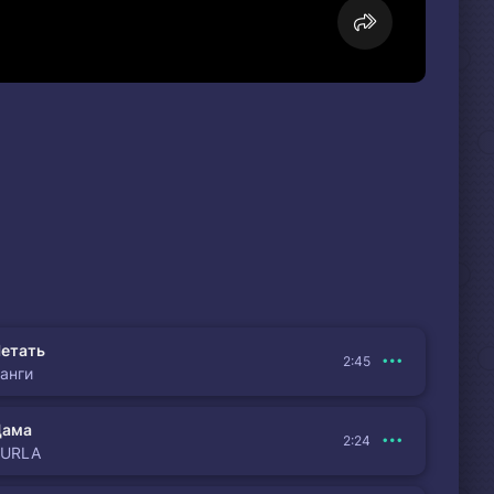
етать
2:45
анги
Дама
2:24
BURLA