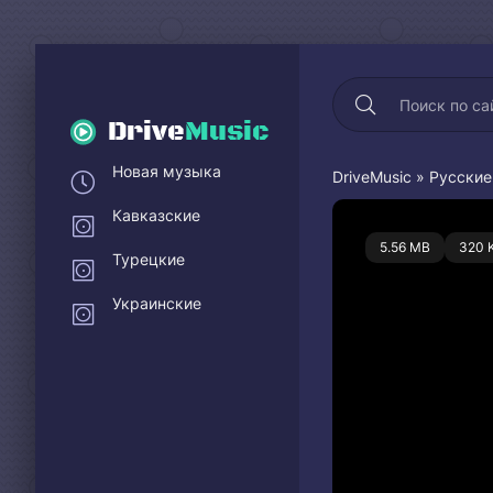
Drive
Music
Новая музыка
DriveMusic
»
Русские
Кавказские
0
5.56 MB
320 
Турецкие
Украинские