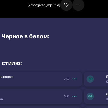
[xfnotgiven_mp3file]
 Черное в белом:
 стилю:
е покоя
Л
2:57
К
3:21
ва