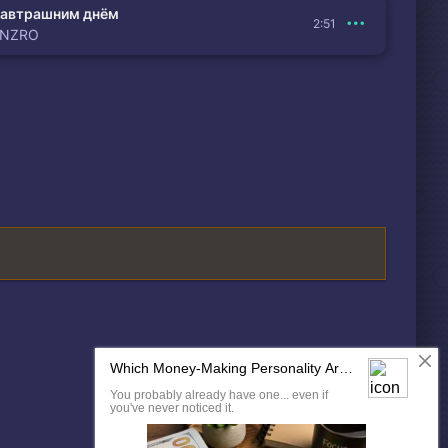
автрашним днём
2:51
ENZRO