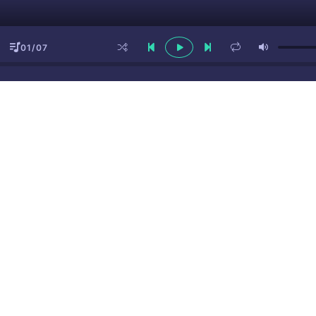
01/07
ы
(16+)