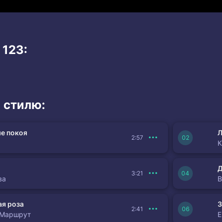
 123:
 стилю:
е покоя
Л
2:57
К
3:21
ва
я роза
З
2:41
 Маршрут