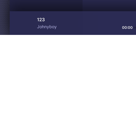
123
Johnyboy
00:00
Материалы предоставлен
Drive
Music
только для ознакомления! 
© 2024-2026 DRIVEMUSIC.ORG
СВЯЗЬ С АДМИНИСТРАЦИЕЙ:
ADM.DMCA@GMAIL.COM