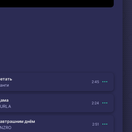
етать
2:45
анги
Дама
2:24
BURLA
автрашним днём
2:51
ENZRO