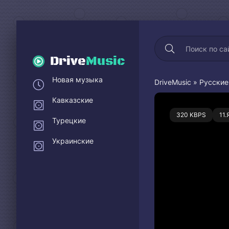
Drive
Music
Новая музыка
DriveMusic
»
Русские
Кавказские
1
320 KBPS
11
Турецкие
Украинские