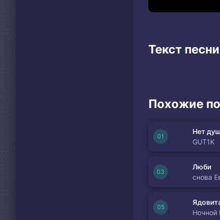
Текст песни
Похожие по
Нет душ
GUT1K
Люби
снова Е
Ядовита
Ночной