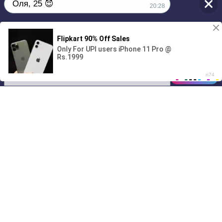
Оля, 25 😈
20:28
1
Без обязательств и лишних слов,
только сегодня 💦
00:00
01/07
20:28
Drive
Music
Материалы предоставлены
только для ознакомления! (16+)
Написать нам