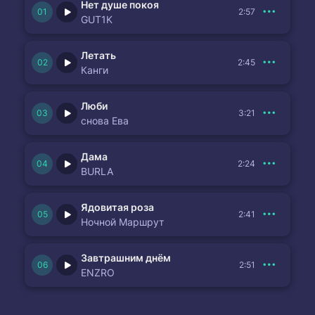
Нет душе покоя
2:57
GUT1K
Летать
2:45
Канги
Люби
3:21
снова Ева
Дама
2:24
BURLA
Ядовитая роза
2:41
Ночной Маршрут
Завтрашним днём
2:51
ENZRO