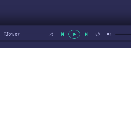
01/07
ы
(16+)