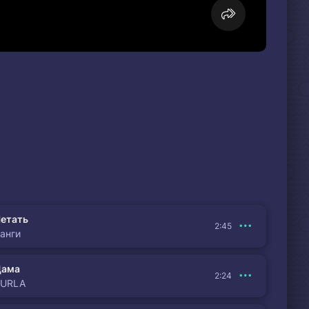
етать
2:45
анги
Дама
2:24
BURLA