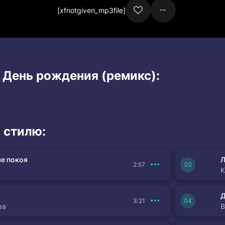
[xfnotgiven_mp3file]
 День рождения (ремикс):
 стилю:
е покоя
Л
2:57
К
3:21
ва