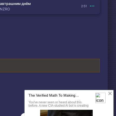
автрашним днём
2:51
ENZRO