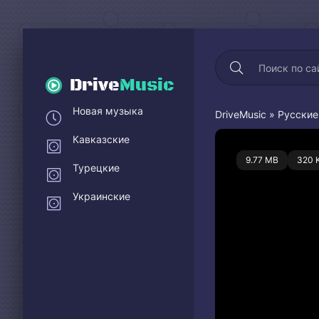
Drive
Music
Новая музыка
DriveMusic
»
Русские
Кавказские
0
9.77 MB
320 
Турецкие
Украинские