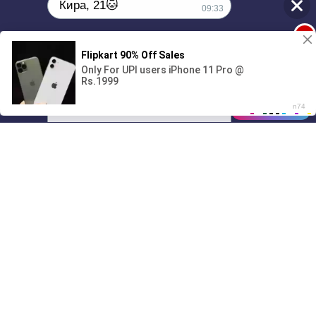
Кира, 21🐱
09:33
1
Поиграешь со мной? 💖🐾
00:00
01/07
09:33
Drive
Music
Материалы предоставлены
только для ознакомления! (16+)
Написать нам