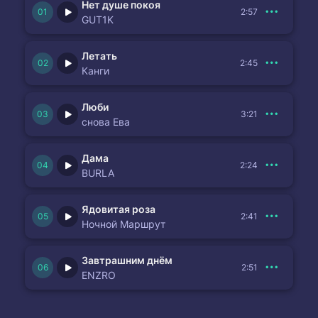
Нет душе покоя
2:57
GUT1K
Летать
2:45
Канги
Люби
3:21
снова Ева
Дама
2:24
BURLA
Ядовитая роза
2:41
Ночной Маршрут
Завтрашним днём
2:51
ENZRO