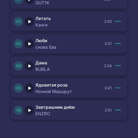
GUT1K
Летать
2:45
Канги
Люби
3:21
снова Ева
Дама
2:24
BURLA
Ядовитая роза
2:41
Ночной Маршрут
Завтрашним днём
2:51
ENZRO