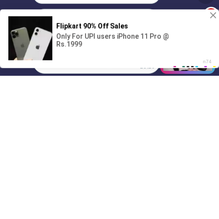
1
Поиграешь со мной? 💖🐾
00:00
01/07
13:20
Drive
Music
Материалы предоставлены
только для ознакомления! (16+)
Написать нам