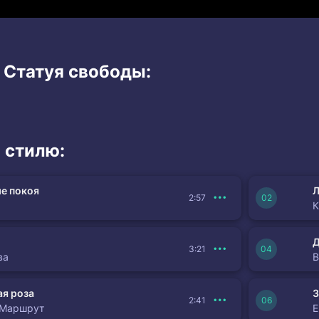
 Статуя свободы:
 стилю:
е покоя
Л
2:57
К
3:21
ва
я роза
З
2:41
 Маршрут