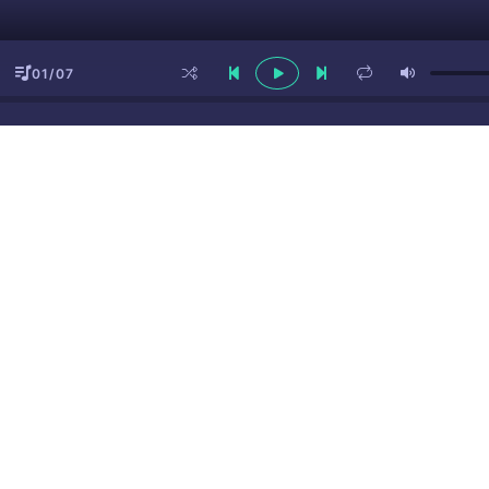
01/07
ы
(16+)