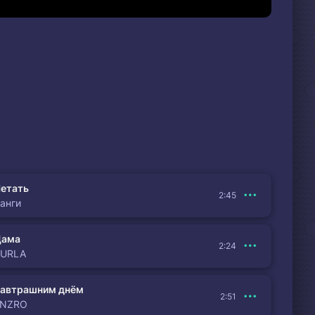
етать
2:45
анги
Дама
2:24
BURLA
автрашним днём
2:51
ENZRO