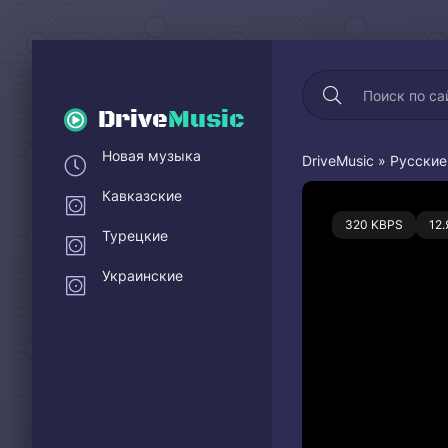
Drive
Music
Новая музыка
DriveMusic
»
Русские
Кавказские
0
320 KBPS
12
Турецкие
Украинские