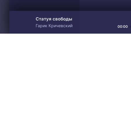
Статуя свободы
Гарик Кричевский
00:00
Материалы предоставлен
Drive
Music
только для ознакомления! 
© 2024-2026 DRIVEMUSIC.ORG
СВЯЗЬ С АДМИНИСТРАЦИЕЙ:
ADM.DMCA@GMAIL.COM