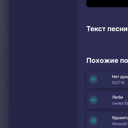
Текст песни
Похожие по
Нет душ
GUT1K
Люби
снова Е
Ядовита
Ночной