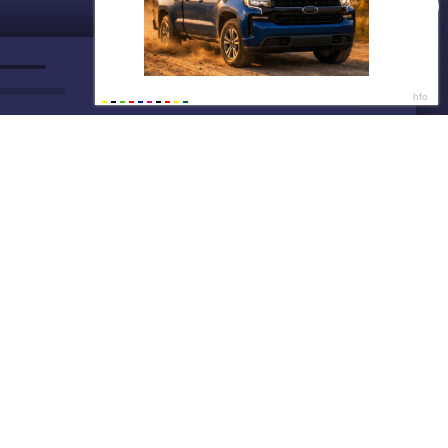
ДАЛЕЕ
Нет душе покоя - GUT1K
Мечты по скидке 🎁
Давно хотелось, но было жалко
денег? С AliExpress мечты
сбываются 🔥
Написать нам