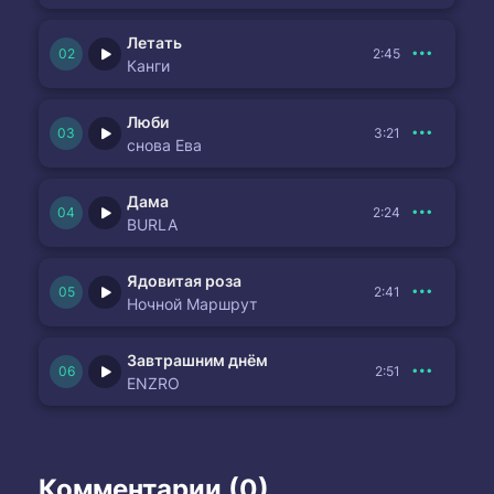
Летать
2:45
Канги
Люби
3:21
снова Ева
Дама
2:24
BURLA
Ядовитая роза
2:41
Ночной Маршрут
Завтрашним днём
2:51
ENZRO
Комментарии (0)