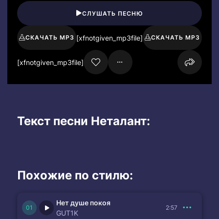
СЛУШАТЬ ПЕСНЮ
[xfnotgiven_mp3file]
СКАЧАТЬ MP3
СКАЧАТЬ MP3
[xfnotgiven_mp3file]
Текст песни Неталант:
Похожие по стилю:
Нет душе покоя
2:57
GUT1K