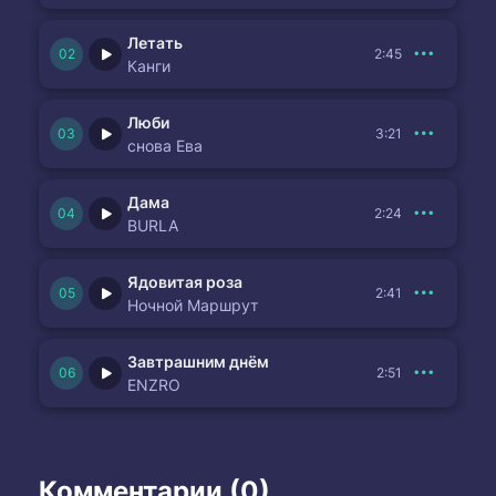
Летать
2:45
Канги
Люби
3:21
снова Ева
Дама
2:24
BURLA
Ядовитая роза
2:41
Ночной Маршрут
Завтрашним днём
2:51
ENZRO
Комментарии (0)