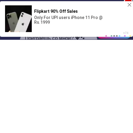
1
00:00
Поиграешь со мной? 💖🐾
01/07
04:10
Drive
Music
Материалы предоставлены
только для ознакомления! (16+)
Написать нам