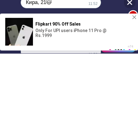
Кира, 21🐱
11:52
1
Поиграешь со мной? 💖🐾
00:00
01/07
11:52
Drive
Music
Материалы предоставлены
только для ознакомления! (16+)
Написать нам