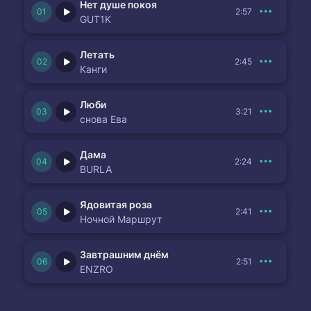
Нет душе покоя
2:57
GUT1K
Летать
2:45
Канги
Люби
3:21
снова Ева
Дама
2:24
BURLA
Ядовитая роза
2:41
Ночной Маршрут
Завтрашним днём
2:51
ENZRO