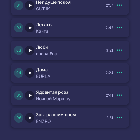
Нет душе покоя
2:57
GUT1K
Летать
2:45
Канги
Люби
3:21
снова Ева
Дама
2:24
BURLA
Ядовитая роза
2:41
Ночной Маршрут
Завтрашним днём
2:51
ENZRO