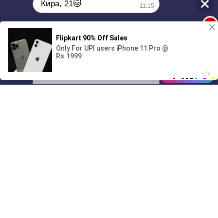
Кира, 21🐱
11:15
1
Поиграешь со мной? 💖🐾
00:00
01/07
11:15
Drive
Music
Материалы предоставлены
только для ознакомления! (16+)
Написать нам