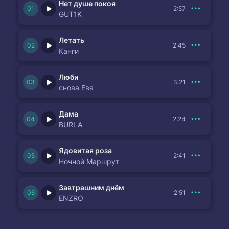
Нет душе покоя
2:57
GUT1K
Летать
2:45
Канги
Люби
3:21
снова Ева
Дама
2:24
BURLA
Ядовитая роза
2:41
Ночной Маршрут
Завтрашним днём
2:51
ENZRO