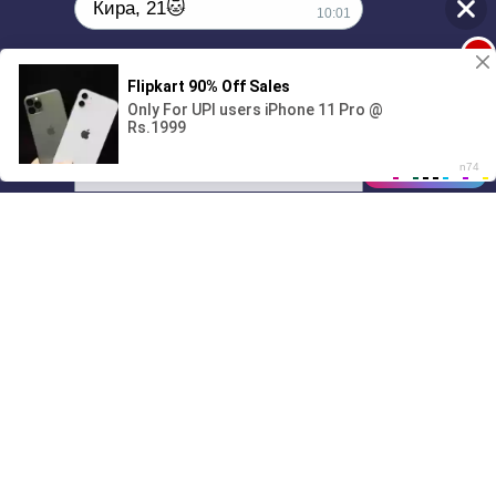
Кира, 21🐱
10:01
1
Поиграешь со мной? 💖🐾
00:00
01/07
10:01
Drive
Music
Материалы предоставлены
только для ознакомления! (16+)
Написать нам