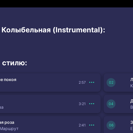
 Колыбельная (Instrumental):
 стилю:
е покоя
Л
2:57
К
3:21
ва
я роза
З
2:41
 Маршрут