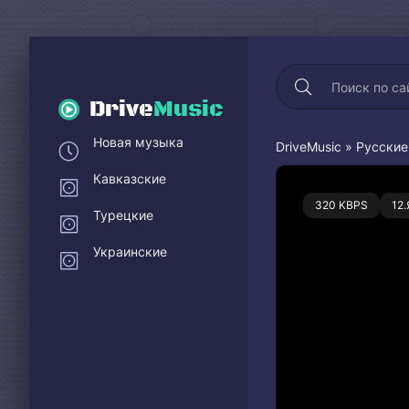
Drive
Music
Новая музыка
DriveMusic
»
Русские
Кавказские
0
320 KBPS
12
Турецкие
Украинские