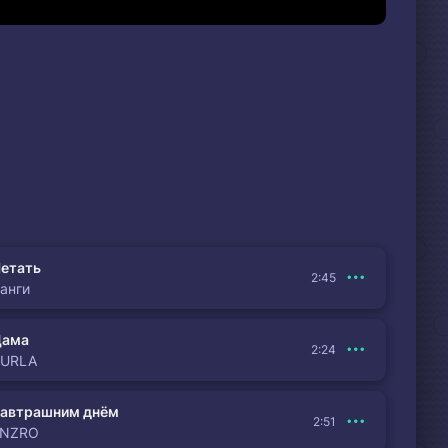
етать
2:45
анги
Дама
2:24
BURLA
автрашним днём
2:51
ENZRO