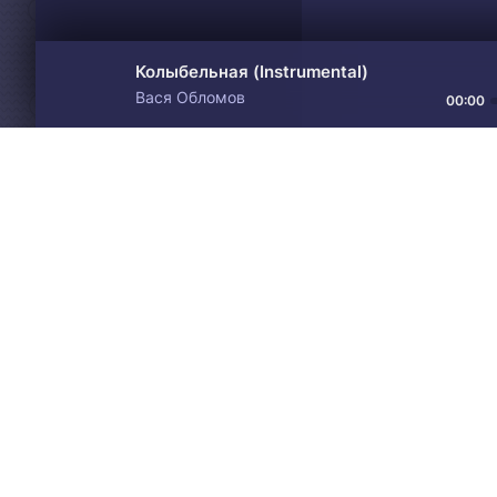
Колыбельная (Instrumental)
Вася Обломов
00:00
Материалы предоставлен
Drive
Music
только для ознакомления! 
© 2024-2026 DRIVEMUSIC.ORG
СВЯЗЬ С АДМИНИСТРАЦИЕЙ:
ADM.DMCA@GMAIL.COM