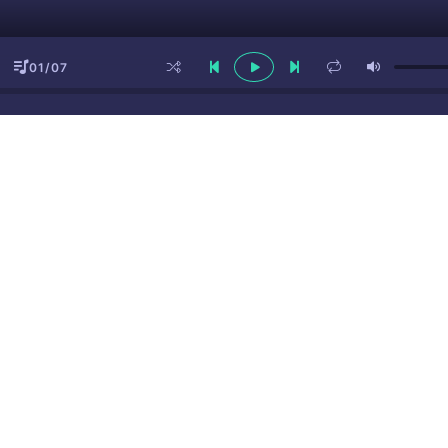
01/07
ы
(16+)