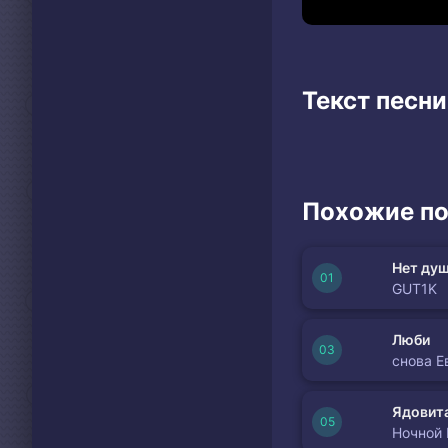
Текст песни
Похожие по
Нет душ
GUT1K
Люби
снова Е
Ядовита
Ночной