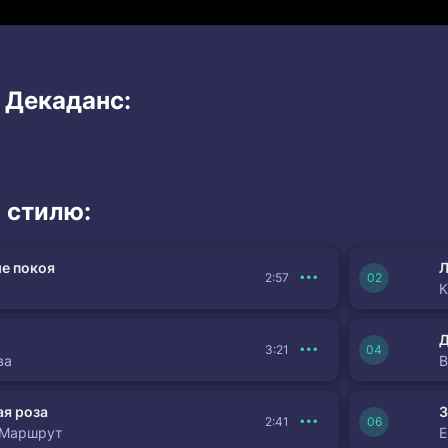
 Декаданс:
 стилю:
е покоя
Л
2:57
К
3:21
ва
я роза
З
2:41
 Маршрут