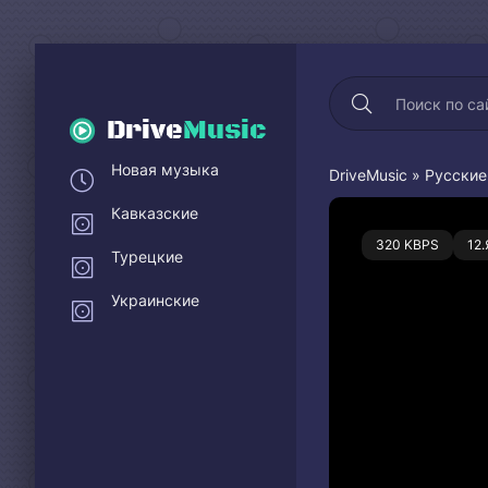
Drive
Music
Новая музыка
DriveMusic
»
Русские
Кавказские
0
320 KBPS
12
Турецкие
Украинские