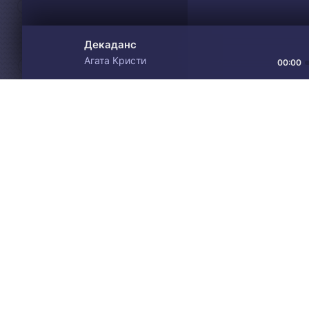
Декаданс
Агата Кристи
00:00
Материалы предоставлен
Drive
Music
только для ознакомления! 
© 2024-2026 DRIVEMUSIC.ORG
СВЯЗЬ С АДМИНИСТРАЦИЕЙ:
ADM.DMCA@GMAIL.COM