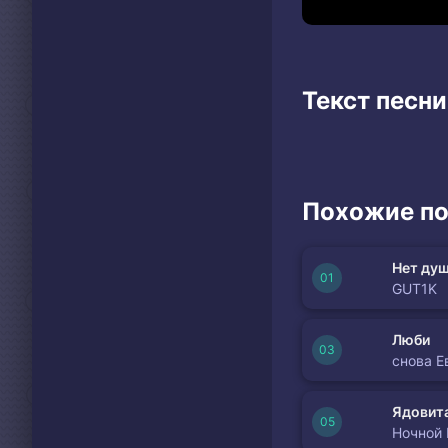
Текст песни
Похожие по
Нет душ
GUT1K
Люби
снова Е
Ядовита
Ночной