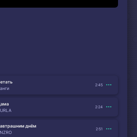
етать
2:45
анги
Дама
2:24
BURLA
автрашним днём
2:51
ENZRO