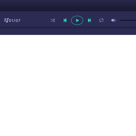
01/07
ы
(16+)