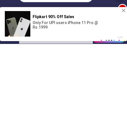
1
Поиграешь со мной? 💖🐾
00:00
01/07
09:27
Drive
Music
Материалы предоставлены
только для ознакомления! (16+)
Написать нам