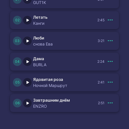
GUT1K
Летать
2:45
Канги
Люби
3:21
снова Ева
Дама
2:24
BURLA
Ядовитая роза
2:41
Ночной Маршрут
Завтрашним днём
2:51
ENZRO