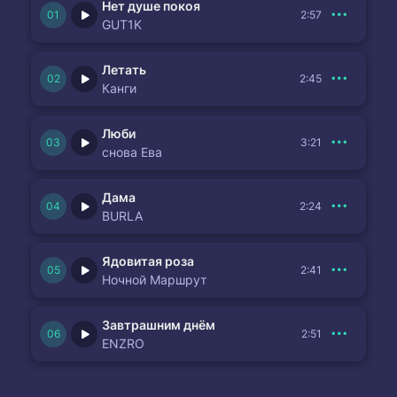
Нет душе покоя
2:57
GUT1K
Летать
2:45
Канги
Люби
3:21
снова Ева
Дама
2:24
BURLA
Ядовитая роза
2:41
Ночной Маршрут
Завтрашним днём
2:51
ENZRO