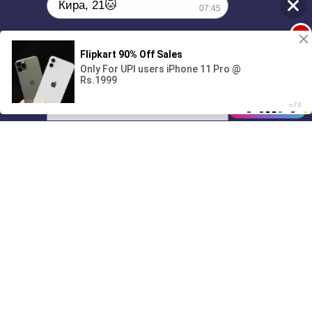
Кира, 21🐱
07:45
1
Поиграешь со мной? 💖🐾
00:00
01/07
07:45
Drive
Music
Материалы предоставлены
только для ознакомления! (16+)
Написать нам