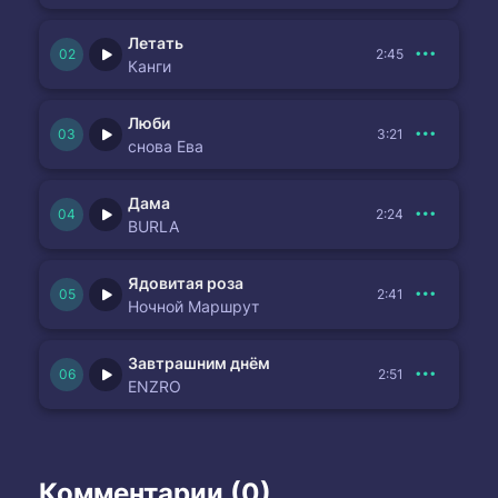
Летать
2:45
Канги
Люби
3:21
снова Ева
Дама
2:24
BURLA
Ядовитая роза
2:41
Ночной Маршрут
Завтрашним днём
2:51
ENZRO
Комментарии (0)