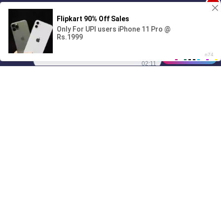
1
Поиграешь со мной? 💖🐾
00:00
01/07
02:11
Drive
Music
Материалы предоставлены
только для ознакомления! (16+)
Написать нам