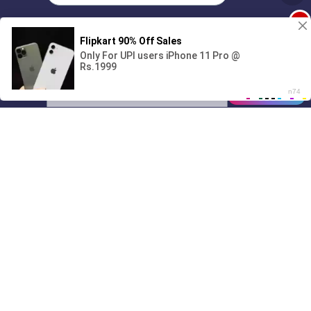
1
Поиграешь со мной? 💖🐾
00:00
01/07
17:27
Drive
Music
Материалы предоставлены
только для ознакомления! (16+)
Написать нам