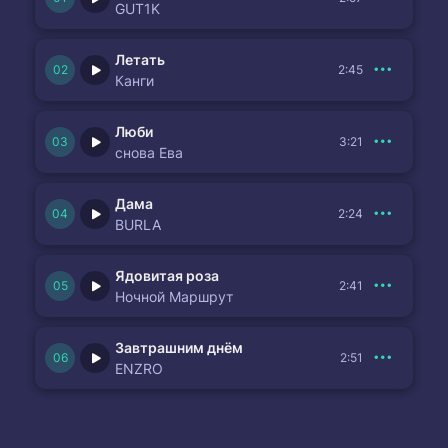
GUT1K
Летать
2:45
Канги
Люби
3:21
снова Ева
Дама
2:24
BURLA
Ядовитая роза
2:41
Ночной Маршрут
Завтрашним днём
2:51
ENZRO