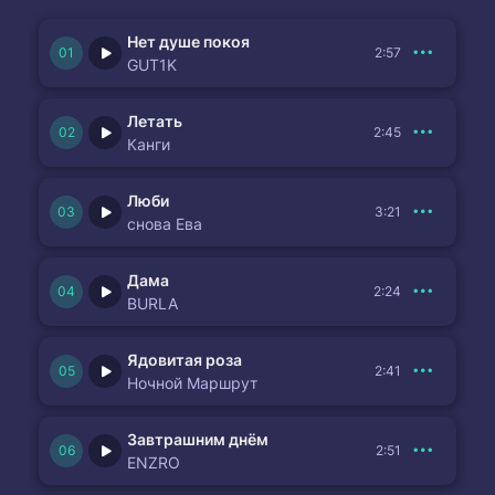
Нет душе покоя
2:57
GUT1K
Летать
2:45
Канги
Люби
3:21
снова Ева
Дама
2:24
BURLA
Ядовитая роза
2:41
Ночной Маршрут
Завтрашним днём
2:51
ENZRO