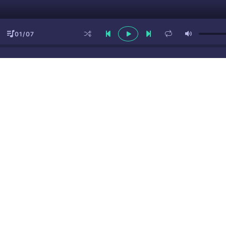
01/07
ы
(16+)