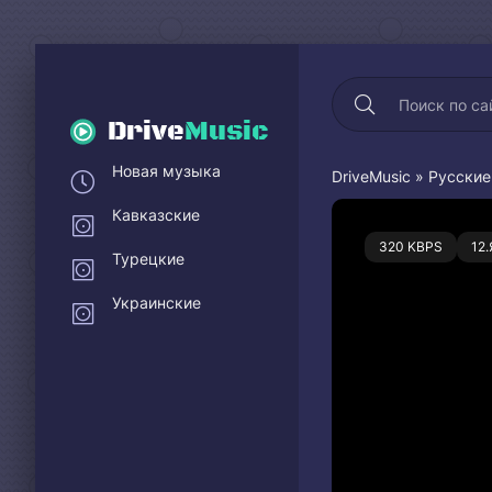
Drive
Music
Новая музыка
DriveMusic
»
Русские
Кавказские
0
320 KBPS
12
Турецкие
Украинские