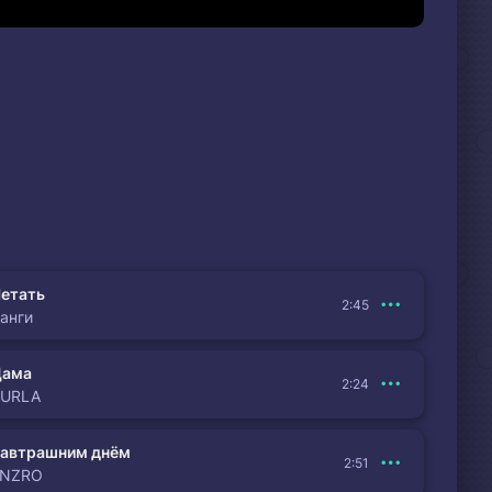
етать
2:45
анги
Дама
2:24
BURLA
автрашним днём
2:51
ENZRO