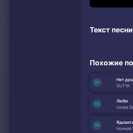
Текст песни
Похожие по
Нет душ
GUT1K
Люби
снова Е
Ядовита
Ночной