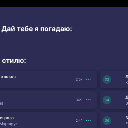
 Дай тебе я погадаю:
 стилю:
е покоя
Л
2:57
К
3:21
ва
я роза
З
2:41
 Маршрут