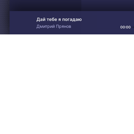
Дай тебе я погадаю
Дмитрий Прянов
00:00
Материалы предоставлен
Drive
Music
только для ознакомления! 
© 2024-2026 DRIVEMUSIC.ORG
СВЯЗЬ С АДМИНИСТРАЦИЕЙ:
ADM.DMCA@GMAIL.COM