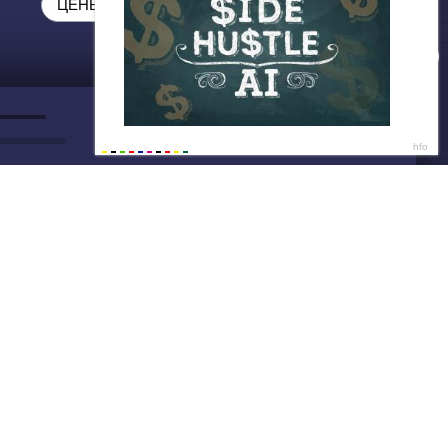
ДАЛЕЕ
Нет душе покоя - GUT1K
ЦЕНЫ НИЖЕ НЕКУДА ❗❗❗
Ты всё ещё переплачиваешь в
обычных магазинах?🤨
Написать нам