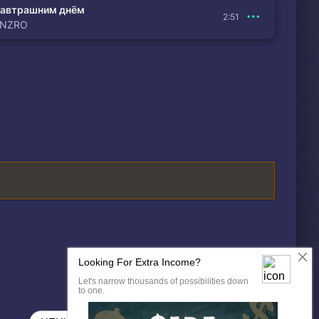
автрашним днём
2:51
ENZRO