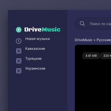
Drive
Music
Новая музыка
DriveMusic
»
Русские
Кавказские
0
4.81 MB
320 
Турецкие
Украинские