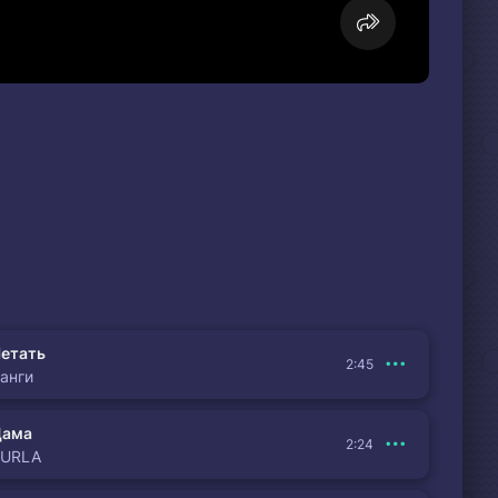
етать
2:45
анги
Дама
2:24
BURLA