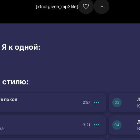
[xfnotgiven_mp3file]
 Я к одной:
 стилю:
е покоя
Л
2:57
К
3:21
ва