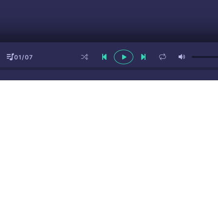
01/07
ы
(16+)