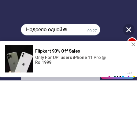
Надоело одной👄
00:27
1
🔞Может, изменим это?💦
00:00
01/07
00:27