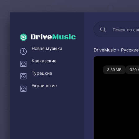
Drive
Music
Новая музыка
DriveMusic
»
Русские
Кавказские
0
3.59 MB
320 
Турецкие
Украинские