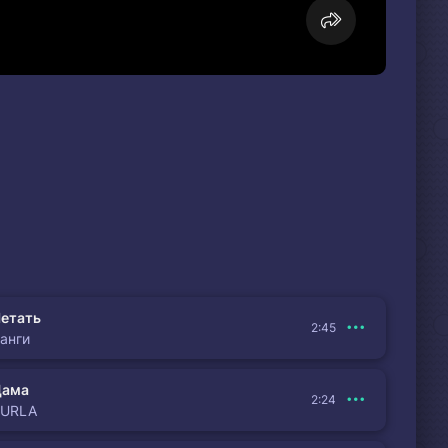
етать
2:45
анги
Дама
2:24
BURLA