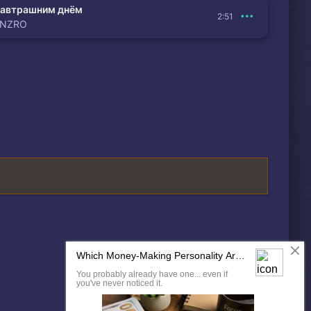
автрашним днём
2:51
ENZRO