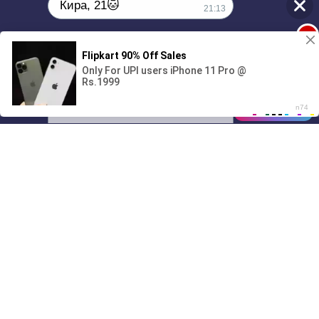
Кира, 21🐱
21:13
1
Поиграешь со мной? 💖🐾
00:00
01/07
21:13
Drive
Music
Материалы предоставлены
только для ознакомления! (16+)
Написать нам