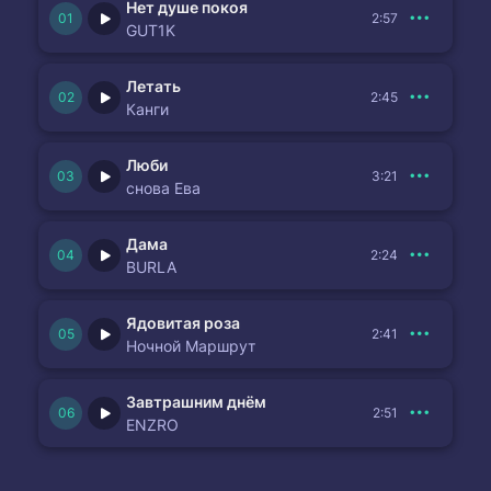
Нет душе покоя
2:57
GUT1K
Летать
2:45
Канги
Люби
3:21
снова Ева
Дама
2:24
BURLA
Ядовитая роза
2:41
Ночной Маршрут
Завтрашним днём
2:51
ENZRO