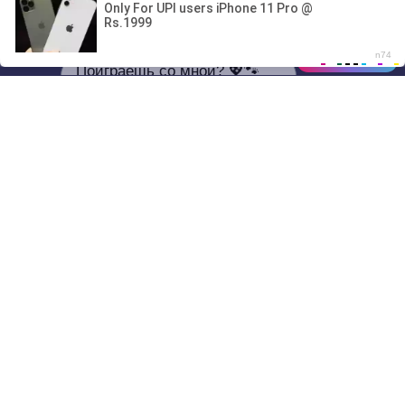
00:00
Поиграешь со мной? 💖🐾
01/07
13:40
Drive
Music
Материалы предоставлены
только для ознакомления! (16+)
Написать нам
© 2024-2026 DRIVEMUSIC.ORG
СВЯЗЬ С АДМИНИСТРАЦИЕЙ:
ADM.DMCA@GMAIL.COM