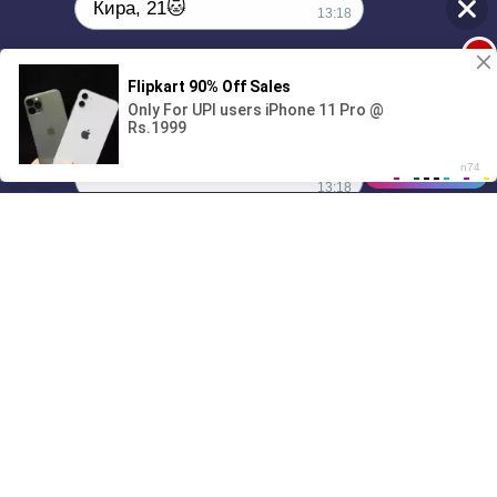
Кира, 21🐱
13:18
1
Поиграешь со мной? 💖🐾
00:00
01/07
13:18
Drive
Music
Материалы предоставлены
только для ознакомления! (16+)
Написать нам