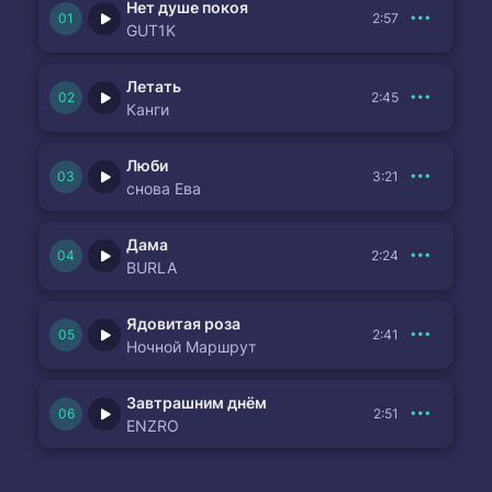
Нет душе покоя
2:57
GUT1K
Летать
2:45
Канги
Люби
3:21
снова Ева
Дама
2:24
BURLA
Ядовитая роза
2:41
Ночной Маршрут
Завтрашним днём
2:51
ENZRO