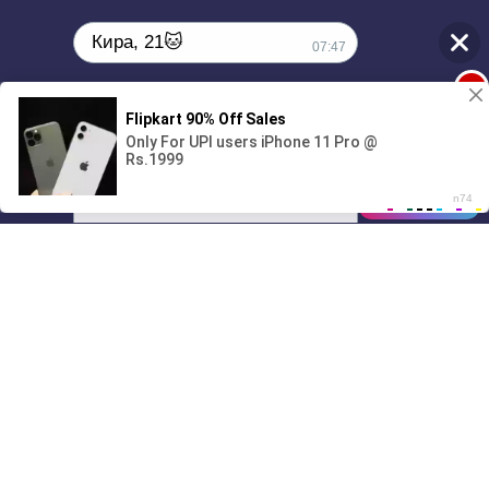
Кира, 21🐱
07:47
1
Поиграешь со мной? 💖🐾
00:00
01/07
07:47
Drive
Music
Материалы предоставлены
только для ознакомления! (16+)