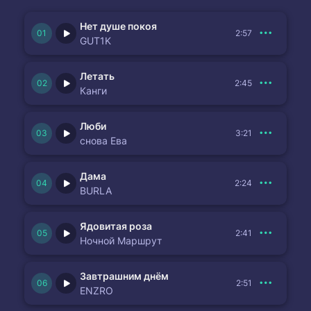
Нет душе покоя
2:57
GUT1K
Летать
2:45
Канги
Люби
3:21
снова Ева
Дама
2:24
BURLA
Ядовитая роза
2:41
Ночной Маршрут
Завтрашним днём
2:51
ENZRO