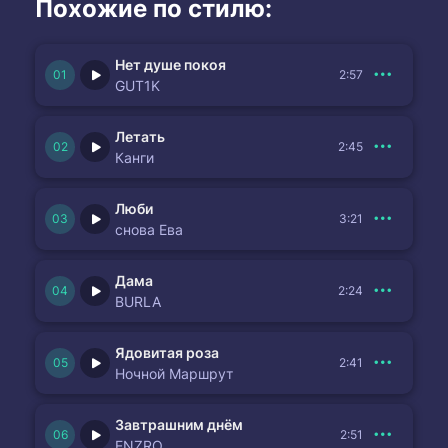
Похожие по стилю:
Нет душе покоя
2:57
GUT1K
Летать
2:45
Канги
Люби
3:21
снова Ева
Дама
2:24
BURLA
Ядовитая роза
2:41
Ночной Маршрут
Завтрашним днём
2:51
ENZRO