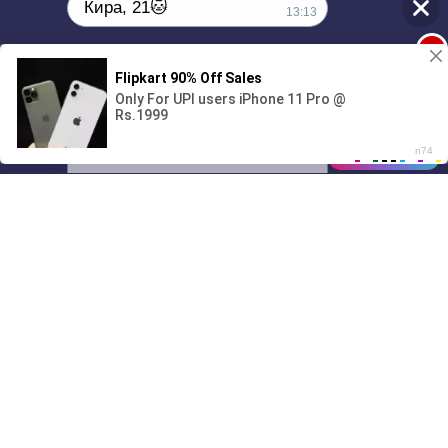
Кира, 21🐱
13:13
1
Поиграешь со мной? 💖🐾
00:00
01/07
13:13
Drive
Music
Материалы предоставлены
только для ознакомления! (16+)
Написать нам