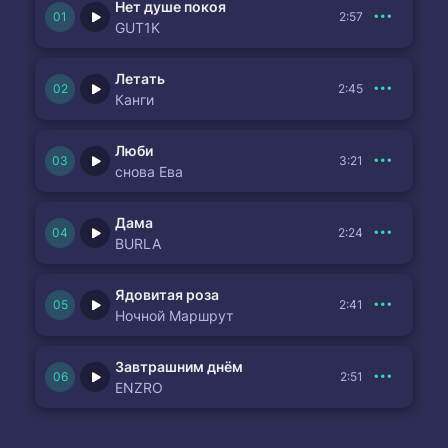
Нет душе покоя
2:57
GUT1K
Летать
2:45
Канги
Люби
3:21
снова Ева
Дама
2:24
BURLA
Ядовитая роза
2:41
Ночной Маршрут
Завтрашним днём
2:51
ENZRO