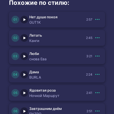
Похожие по стилю:
Нет душе покоя
2:57
GUT1K
Летать
2:45
Канги
Люби
3:21
снова Ева
Дама
2:24
BURLA
Ядовитая роза
2:41
Ночной Маршрут
Завтрашним днём
2:51
ENZRO