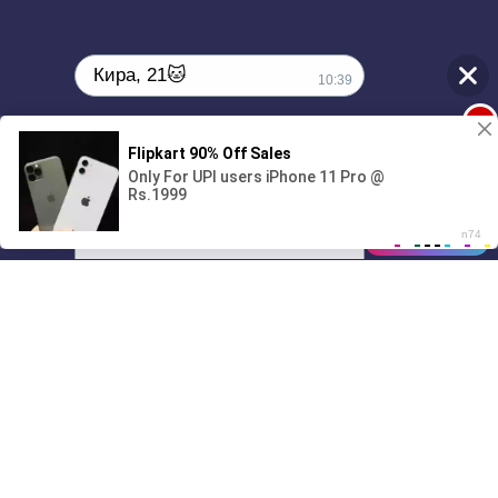
Кира, 21🐱
10:39
1
Поиграешь со мной? 💖🐾
00:00
01/07
10:39
Drive
Music